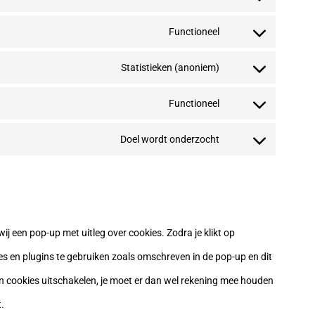
google-
Consent
consent
service
analytics
to
Functioneel
complianz
Consent
service
to
Statistieken (anoniem)
divi-
Consent
service
(elegant-
to
Functioneel
php
Consent
themes)
service
to
Doel wordt onderzocht
burst-
Consent
service
statistics
to
wordfence
service
diversen
ij een pop-up met uitleg over cookies. Zodra je klikt op
es en plugins te gebruiken zoals omschreven in de pop-up en dit
an cookies uitschakelen, je moet er dan wel rekening mee houden
t.